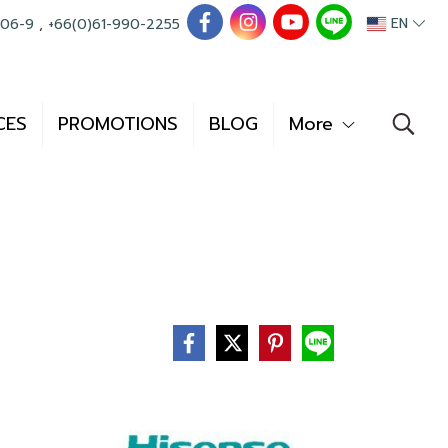
EN
006-9
,
+66(0)61-990-2255
CES
PROMOTIONS
BLOG
More