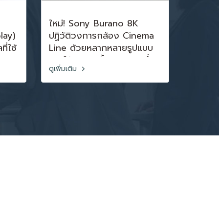
ใหม่! Sony Burano 8K
lay)
ปฏิวัติวงการกล้อง Cinema
ี่ใช้
Line ด้วยหลากหลายรูปแบบ
ภาพ
การใช้งาน...ครั้งเเรกและหนึ่ง
ดูเพิ่มเติม
เดียวในโลก
ถูก
 และ
เห็น
้าจอ
กถูก
งาน
น
การ
่น่า
ู้คน