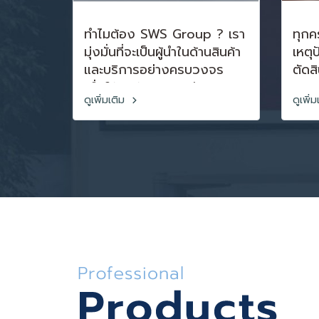
ทำไมต้อง SWS Group ? เรา
ทุกคร
มุ่งมั่นที่จะเป็นผู้นำในด้านสินค้า
เหตุป
และบริการอย่างครบวงจร
ตัดสิ
เพื่อให้ลูกค้าของเรามี
มากม
ดูเพิ่มเติม
ดูเพิ่
เทคโนโลยีที่ทันสมัย สามารถ
ได้ข
ทำงานได้อย่างเต็ม
ความ
ประสิทธิภาพสูงสุด โดยมีทีม
ยิ่งด
งานผู้เชี่ยวชาญประสบการณ์
และเป
ยาวนานกว่า 40 ปี พร้อม
เราม
ให้การสนับสนุน และส่งเสริม
ที่สุ
การทำงานตั้งแต่ขั้นตอนแรก
ตลอดจนการให้บริการหลัง
การขาย