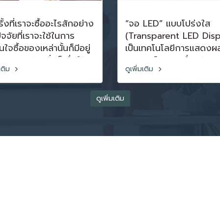
ั้งที่เราจะซื้ออะไรสักอย่าง
“จอ LED” แบบโปร่งใส
ัจจัยที่เราจะใช้ในการ
(Transparent LED Disp
นใจซื้อของเหล่านั้นก็มีอยู่
เป็นเทคโนโลยีการแสดงผลท
ายหลายข้อ นั่นก็เพื่อให้
ดิสเพลย์ LED เพื่อสร้าง
มเติม
ดูเพิ่มเติม
องที่มีคุณภาพและตรงตาม
ในรูปแบบที่โปร่งใส แสงที่
ต้องการของเรามากที่สุด
ปล่อยออกมาจาก LED จะ
้วยถ้าเป็นของที่มีราคาที่สูง
ฉายลงบนพื้นผิวที่โปร่งใส
ดูเพิ่มเติม
็นสิ่งที่มีความจำเป็นต่อ
ความโปร่งใสนี้ช่วยให้มอง
าก ๆ ก็ยิ่งต้องเลือกให้ดี
ได้จากทั้งสองด้านของหน
ดใช่ไหมล่ะครับ
“จอ LED” แบบโปร่งใสมั
ใช้ในแวดวงการโฆษณา 
แสดงสินค้า แสดงข้อมูลใ
สถานที่สาธารณะ หรือใน
สร้างประสบการณ์สื่อสารที
สนใจ น่าประทับใจในหลาย
สถานการณ์ต่าง ๆ ให้แก่ผ