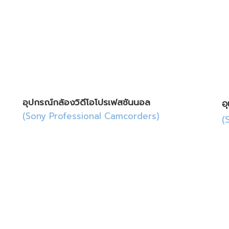
นอกจากนี้ หน้าจอเหล่านี้ย
ประหยัดพลังงานอีกด้วย
เป็นโซลูชันที่น่าสนใจสำหรั
หลาย ๆ ธุรกิจ
อุปกรณ์กล้องวิดีโอโปรเฟสชันนอล
อ
(Sony Professional Camcorders)
(