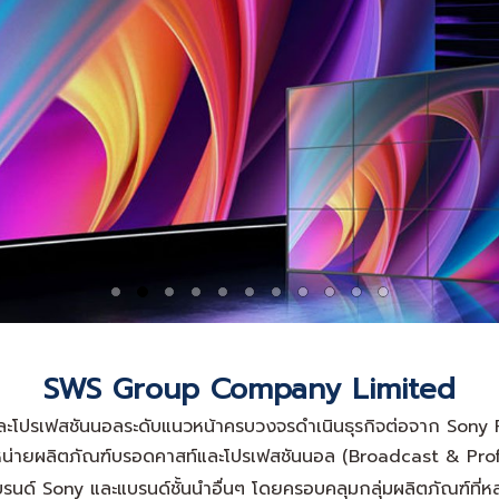
SWS Group Company Limited
ท์และโปรเฟสชันนอลระดับแนวหน้าครบวงจรดำเนินธุรกิจต่อจาก Sony 
ัดจำหน่ายผลิตภัณฑ์บรอดคาสท์และโปรเฟสชันนอล (Broadcast & Pr
รนด์ Sony และแบรนด์ชั้นนำอื่นๆ โดยครอบคลุมกลุ่มผลิตภัณฑ์ที