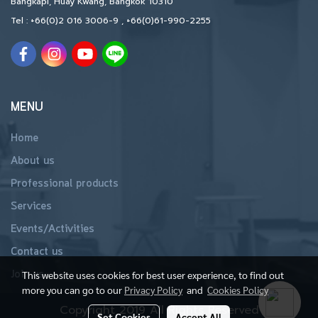
Bangkapi, Huay Kwang, Bangkok 10310
Tel :
+66(0)2 016 3006-9
,
+66(0)61-990-2255
MENU
Home
About us
Professional products
Services
Events/Activities
Contact us
Join us
This website uses cookies for best user experience, to find out
more you can go to our
Privacy Policy
and
Cookies Policy
Copyright 2019 All Rights Reserved
Set Cookies
Accept All