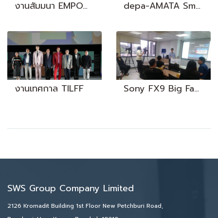
งานสัมมนา EMPOWER Your Network and Business I 8 Aug 2024
depa-AMATA Smart Classroom
งานเทศกาล TILFF
Sony FX9 Big Fan | 30 Oct 2019
SWS Group Company Limited
2126 Kromadit Building 1st Floor New Petchburi Road,