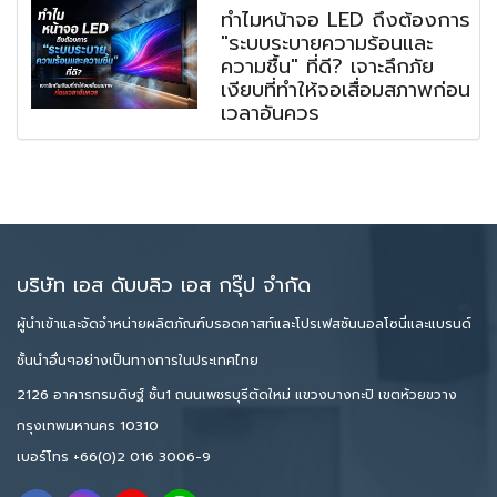
ทำไมหน้าจอ LED ถึงต้องการ
"ระบบระบายความร้อนและ
ความชื้น" ที่ดี? เจาะลึกภัย
เงียบที่ทำให้จอเสื่อมสภาพก่อน
เวลาอันควร
บริษัท เอส ดับบลิว เอส กรุ๊ป จำกัด
ผู้นำเข้าและจัดจำหน่ายผลิตภัณฑ์บรอดคาสท์และโปรเฟสชันนอลโซนี่และแบรนด์
ชั้นนำอื่นๆอย่างเป็นทางการในประเทศไทย
2126 อาคารกรมดิษฐ์ ชั้น1 ถนนเพชรบุรีตัดใหม่ แขวงบางกะปิ เขตห้วยขวาง
กรุงเทพมหานคร 10310
เบอร์โทร
+66(0)2 016 3006-9