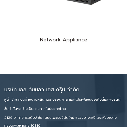
Network Appliance
บริษัท เอส ดับบลิว เอส กรุ๊ป จำกัด
ผู้นำเข้าและจัดจำหน่ายผลิตภัณฑ์บรอดคาสท์และโปรเฟสชันนอลโซนี่และแบรนด์
ชั้นนำอื่นๆอย่างเป็นทางการในประเทศไทย
2126 อาคารกรมดิษฐ์ ชั้น1 ถนนเพชรบุรีตัดใหม่ แขวงบางกะปิ เขตห้วยขวาง
กรุงเทพมหานคร 10310