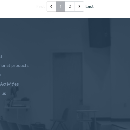
First
1
2
Last
us
ional products
s
Activities
 us