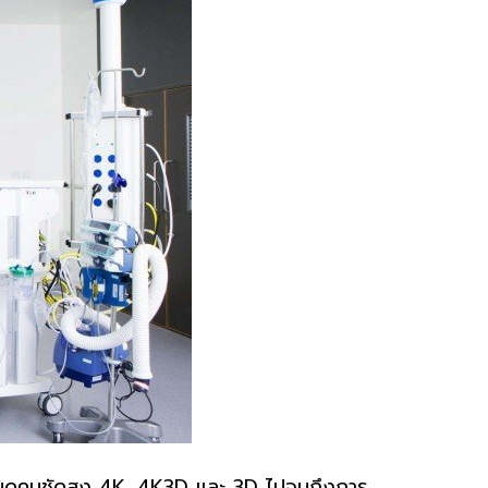
ียดคมชัดสูง 4K, 4K3D และ 3D ไปจนถึงการ