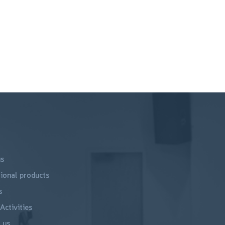
us
ional products
s
Activities
 us