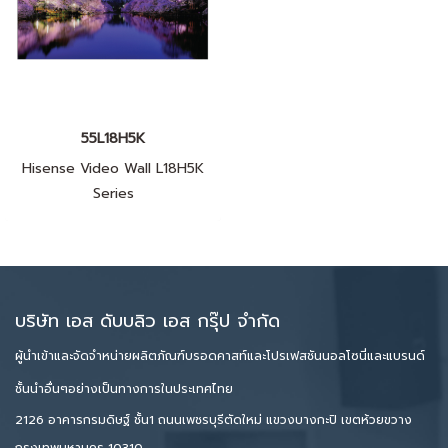
55L18H5K
Hisense Video Wall L18H5K
Series
บริษัท เอส ดับบลิว เอส กรุ๊ป จำกัด
ผู้นำเข้าและจัดจำหน่ายผลิตภัณฑ์บรอดคาสท์และโปรเฟสชันนอลโซนี่และแบรนด์
ชั้นนำอื่นๆอย่างเป็นทางการในประเทศไทย
2126 อาคารกรมดิษฐ์ ชั้น1 ถนนเพชรบุรีตัดใหม่ แขวงบางกะปิ เขตห้วยขวาง