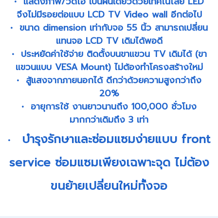
•
แสดงภาพ/วิดีโอ เป็นผืนเดียวด้วยเทคโน
โลยี L
ED
จึง
ไม่มีรอยต่อ
แบบ LCD TV Video wall อีกต่อไป
•
ข
นาด dimension เท่ากับจอ 55 นิ้ว สามารถเปลี่ยน
แทนจอ LCD TV เดิมได้พอดี
•
ประหยัดค่าใช้จ่าย ติดตั้งบนขาแขวน TV เดิมได้ (ขา
แขวนแบบ VESA Mount) ไม่ต้องทำโครงสร้างใหม่
•
สู้แสงจากภายนอกได้ ดีกว่าด้วยความสูงกว่าถึง
20%
•
อายุการใช้ งานยาวนานถึง 100,000 ชั่วโมง
มากกว่าเดิมถึง 3 เท่า
บำรุงรักษาและซ่อมแซมง่ายแบบ front
•
service ซ่อมแซมเพียง
เฉพาะจุด ไม่ต้อง
ขนย้ายเปลี่ยนใหม่ทั้งจอ