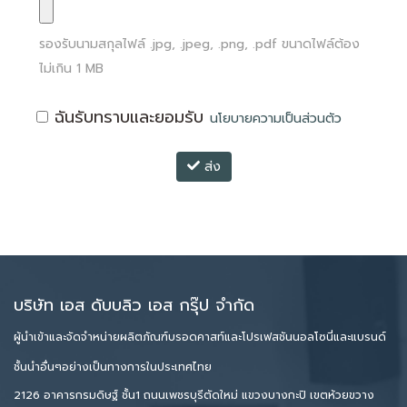
รองรับนามสกุลไฟล์
.jpg, .jpeg, .png, .pdf
ขนาดไฟล์ต้อง
ไม่เกิน
1
MB
ฉันรับทราบและยอมรับ
นโยบายความเป็นส่วนตัว
ส่ง
บริษัท เอส ดับบลิว เอส กรุ๊ป จำกัด
ผู้นำเข้าและจัดจำหน่ายผลิตภัณฑ์บรอดคาสท์และโปรเฟสชันนอลโซนี่และแบรนด์
ชั้นนำอื่นๆอย่างเป็นทางการในประเทศไทย
2126 อาคารกรมดิษฐ์ ชั้น1 ถนนเพชรบุรีตัดใหม่ แขวงบางกะปิ เขตห้วยขวาง