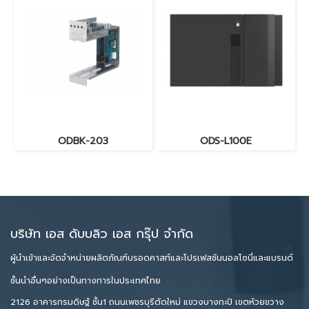
ODBK-203
ODS-L100E
บริษัท เอส ดับบลิว เอส กรุ๊ป จำกัด
ผู้นำเข้าและจัดจำหน่ายผลิตภัณฑ์บรอดคาสท์และโปรเฟสชันนอลโซนี่และแบรนด์
ชั้นนำอื่นๆอย่างเป็นทางการในประเทศไทย
2126 อาคารกรมดิษฐ์ ชั้น1 ถนนเพชรบุรีตัดใหม่ แขวงบางกะปิ เขตห้วยขวาง