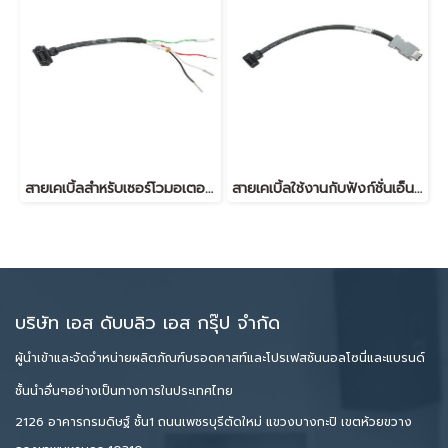
สายเคเบิ้ลสำหรับเซอร์โวมอเตอร์ TNPK2D1830012
สายเคเบิ้ลใช้งานกับฟังก์ชั่นเอ็นโค้ดเดอร์ TNPK2D1830014
บริษัท เอส ดับบลิว เอส กรุ๊ป จำกัด
ผู้นำเข้าและจัดจำหน่ายผลิตภัณฑ์บรอดคาสท์และโปรเฟสชันนอลโซนี่และแบรนด์
ชั้นนำอื่นๆอย่างเป็นทางการในประเทศไทย
2126 อาคารกรมดิษฐ์ ชั้น1 ถนนเพชรบุรีตัดใหม่ แขวงบางกะปิ เขตห้วยขวาง