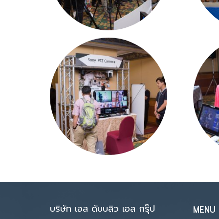
บริษัท เอส ดับบลิว เอส กรุ๊ป
MENU