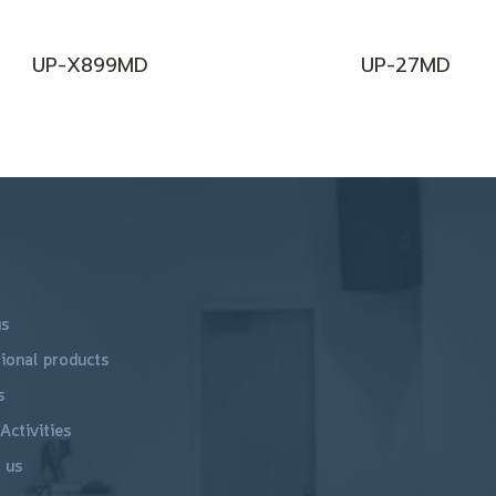
UP-X899MD
UP-27MD
us
ional products
s
Activities
 us