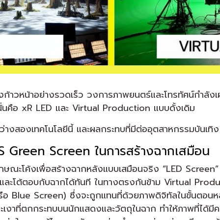
ลังก้าวหน้าอย่างรวดเร็ว วงการภาพยนตร์และโทรทัศน์กำลัง
 นั่นคือ xR LED และ Virtual Production แบบดั้งเดิม
างสองเทคโนโลยีนี้ และผลกระทบที่มีต่ออุตสาหกรรมบันเทิ
 VS Green Screen ในการสร้างฉากเสมือน
ีลักษณะโค้งเพื่อสร้างฉากหลังแบบเสมือนจริง “LED Screen
นและโต้ตอบกับฉากได้ทันที ในทางตรงกันข้าม Virtual Prod
รือ Blue Screen) ซึ่งจะถูกแทนที่ด้วยภาพดิจิทัลในขั้นตอ
งาที่ตกกระทบบนนักแสดงและวัตถุในฉาก ทำให้ภาพที่ได้มีค