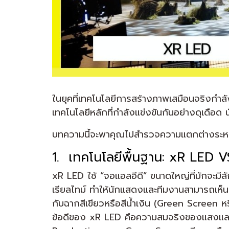
ในยุคที่เทคโนโลยีการสร้างภาพเสมือนจริงกำ
เทคโนโลยีหลักที่กำลังแข่งขันกันอย่างดุเดือด
บทความนี้จะพาคุณไปสำรวจความแตกต่างระหว่
1. เทคโนโลยีพื้นฐาน: xR LED
xR LED ใช้ “จอแอลอีดี” ขนาดใหญ่ที่มักจะม
เรียลไทม์ ทำให้นักแสดงและทีมงานสามารถเห็
กับฉากสีเขียวหรือสีน้ำเงิน (Green Screen ห
ข้อดีของ xR LED คือความสมจริงของแสงและเ