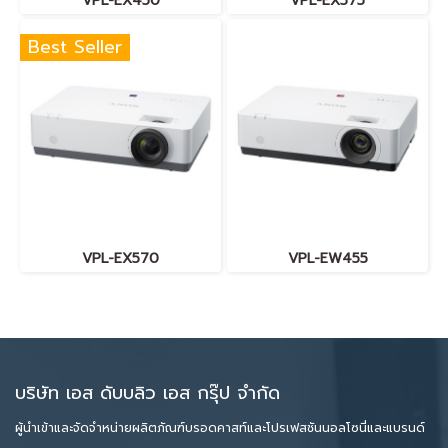
VPL-EX450
VPL-EX575
Best Seller
VPL-EX570
VPL-EW455
บริษัท เอส ดับบลิว เอส กรุ๊ป จำกัด
ผู้นำเข้าและจัดจำหน่ายผลิตภัณฑ์บรอดคาสท์และโปรเฟสชันนอลโซนี่และแบรนด์