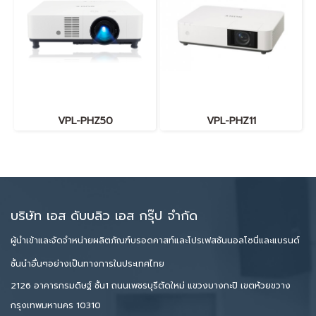
VPL-PHZ50
VPL-PHZ11
บริษัท เอส ดับบลิว เอส กรุ๊ป จำกัด
ผู้นำเข้าและจัดจำหน่ายผลิตภัณฑ์บรอดคาสท์และโปรเฟสชันนอลโซนี่และแบรนด์
ชั้นนำอื่นๆอย่างเป็นทางการในประเทศไทย
2126 อาคารกรมดิษฐ์ ชั้น1 ถนนเพชรบุรีตัดใหม่ แขวงบางกะปิ เขตห้วยขวาง
กรุงเทพมหานคร 10310