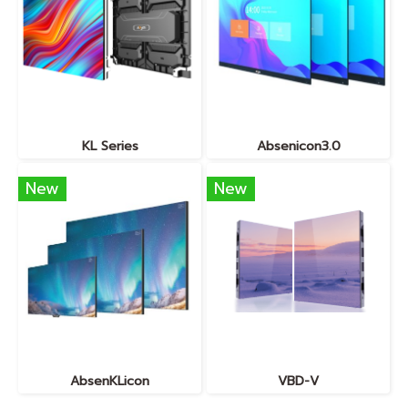
KL Series
Absenicon3.0
New
New
AbsenKLicon
VBD-V