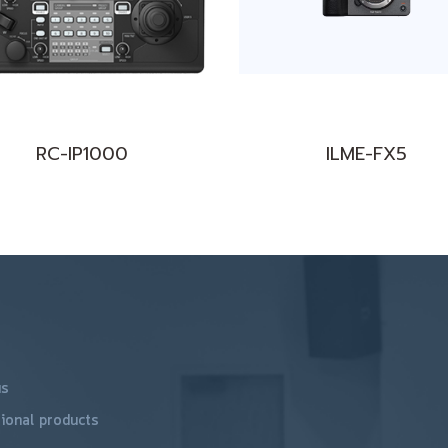
RC-IP1000
ILME-FX5
us
ional products