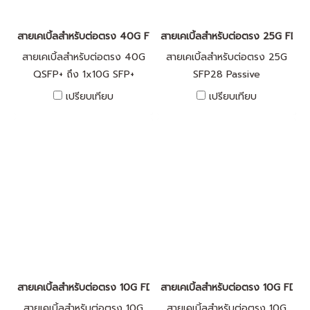
สายเคเบิ้ลสำหรับต่อตรง 40G FD010027
สายเคเบิ้ลสำหรับต่อตรง 25G FD0
สายเคเบิ้ลสำหรับต่อตรง 40G
สายเคเบิ้ลสำหรับต่อตรง 25G
QSFP+ ถึง 1x10G SFP+
SFP28 Passive
Passive
เปรียบเทียบ
เปรียบเทียบ
สายเคเบิ้ลสำหรับต่อตรง 10G FD010006
สายเคเบิ้ลสำหรับต่อตรง 10G FD0
สายเคเบิ้ลสำหรับต่อตรง 10G
สายเคเบิ้ลสำหรับต่อตรง 10G