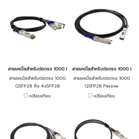
สายเคเบิ้ลสำหรับต่อตรง 100G FD010048
สายเคเบิ้ลสำหรับต่อตรง 100G F
สายเคเบิ้ลสำหรับต่อตรง 100G
สายเคเบิ้ลสำหรับต่อตรง 100G
QSFP28 ถึง 4xSFP28
QSFP28 Passive
Passive
เปรียบเทียบ
เปรียบเทียบ