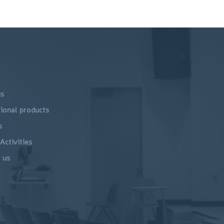
us
ional products
s
Activities
 us